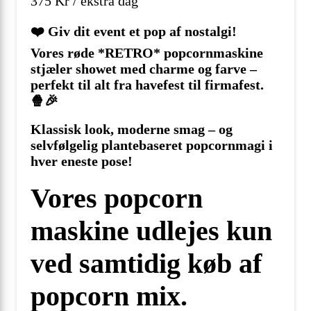
375
Kr / ekstra dag
❤️ Giv dit event et pop af nostalgi!
Vores røde *RETRO* popcornmaskine
stjæler showet med charme og farve –
perfekt til alt fra havefest til firmafest.
🍿🎉
Klassisk look, moderne smag – og
selvfølgelig plantebaseret popcornmagi i
hver eneste pose!
Vores popcorn
maskine udlejes kun
ved samtidig køb af
popcorn mix.