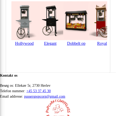
Grande popcornmix til 125
kræmmerhuse
480
Kr
Inkl korn,fedt,salt samt 125 stk kræmmerhuse.
0
Hollywood
Elegant
Dobbelt op
Royal
Tilføj
Tilføj til kurven
Kontakt os
Besøg os: Ellekær 5r, 2730 Herlev
Grande popcornmix til 125
Telefon nummer:
+45 53 37 45 30
kræmmerhuse
Email addresse:
pusserspopcorn@gmail.com
480
Kr
Inkl korn,fedt,salt samt 125 stk kræmmerhuse.